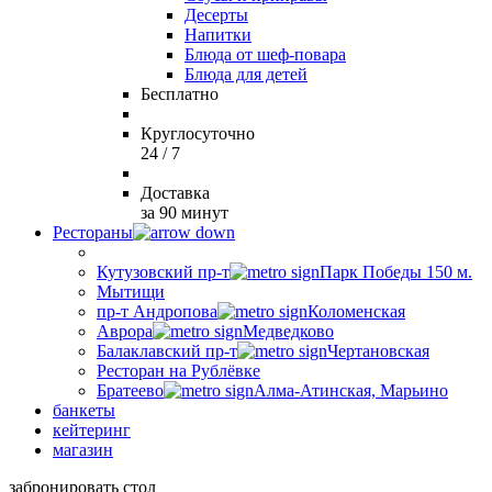
Десерты
Напитки
Блюда от шеф-повара
Блюда для детей
Бесплатно
Круглосуточно
24 / 7
Доставка
за 90 минут
Рестораны
Кутузовский пр-т
Парк Победы 150 м.
Мытищи
пр-т Андропова
Коломенская
Аврора
Медведково
Балаклавский пр-т
Чертановская
Ресторан на Рублёвке
Братеево
Алма-Атинская, Марьино
банкеты
кейтеринг
магазин
забронировать стол