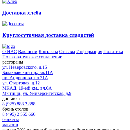
Доставка хлеба
Круглосуточная доставка сладостей
О НАС
Вакансии
Контакты
Отзывы
Информация
Политика
Пользовательское соглашение
рестораны
ул. Неверовского, д.15
Балаклавский пр., вл.11А
пр. Андропова, вл.21А
ул. Стартовая, д.12
МКАД, 19-ый км., вл.6А
Мытищи, ул. Университетская, д.9
доставка
8 (925) 888 3 888
бронь столов
8 (495) 2 555 666
банкеты
магазин
скидка 20%
на первый заказ через мобильное приложение