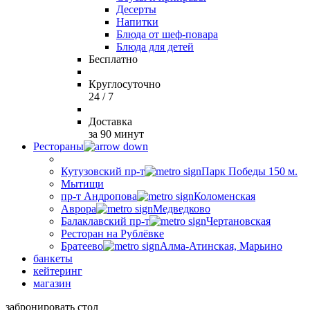
Десерты
Напитки
Блюда от шеф-повара
Блюда для детей
Бесплатно
Круглосуточно
24 / 7
Доставка
за 90 минут
Рестораны
Кутузовский пр-т
Парк Победы 150 м.
Мытищи
пр-т Андропова
Коломенская
Аврора
Медведково
Балаклавский пр-т
Чертановская
Ресторан на Рублёвке
Братеево
Алма-Атинская, Марьино
банкеты
кейтеринг
магазин
забронировать стол