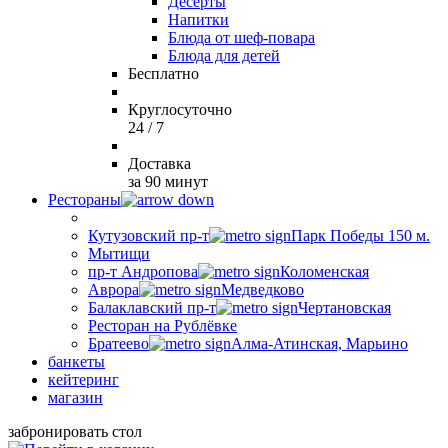
Десерты
Напитки
Блюда от шеф-повара
Блюда для детей
Бесплатно
Круглосуточно
24 / 7
Доставка
за 90 минут
Рестораны
Кутузовский пр-т
Парк Победы 150 м.
Мытищи
пр-т Андропова
Коломенская
Аврора
Медведково
Балаклавский пр-т
Чертановская
Ресторан на Рублёвке
Братеево
Алма-Атинская, Марьино
банкеты
кейтеринг
магазин
забронировать стол