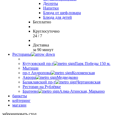
Десерты
Напитки
Блюда от шеф-повара
Блюда для детей
Бесплатно
Круглосуточно
24 / 7
Доставка
за 90 минут
Рестораны
Кутузовский пр-т
Парк Победы 150 м.
Мытищи
пр-т Андропова
Коломенская
Аврора
Медведково
Балаклавский пр-т
Чертановская
Ресторан на Рублёвке
Братеево
Алма-Атинская, Марьино
банкеты
кейтеринг
магазин
забронировать стол