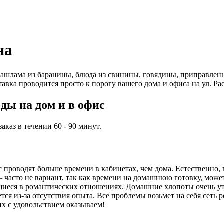
на
ашлама из баранины, блюда из свинины, говядины, приправленн
авка проводится просто к порогу вашего дома и офиса на ул. Ра
ды на дом и в офис
каз в течении 60 - 90 минут.
проводят больше времени в кабинетах, чем дома. Естественно, 
часто не вариант, так как времени на домашнюю готовку, может,
иеся в романтических отношениях. Домашние хлопоты очень ут
ся из-за отсутствия опыта. Все проблемы возьмет на себя сеть 
их с удовольствием оказываем!