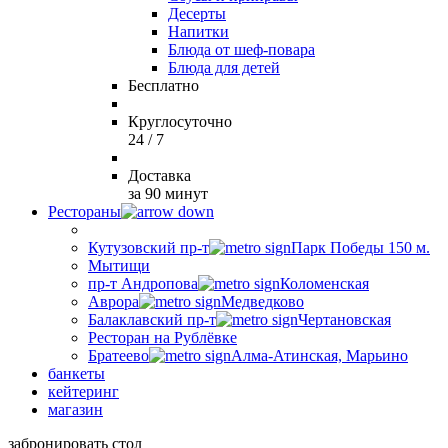
Десерты
Напитки
Блюда от шеф-повара
Блюда для детей
Бесплатно
Круглосуточно
24 / 7
Доставка
за 90 минут
Рестораны
Кутузовский пр-т
Парк Победы 150 м.
Мытищи
пр-т Андропова
Коломенская
Аврора
Медведково
Балаклавский пр-т
Чертановская
Ресторан на Рублёвке
Братеево
Алма-Атинская, Марьино
банкеты
кейтеринг
магазин
забронировать стол