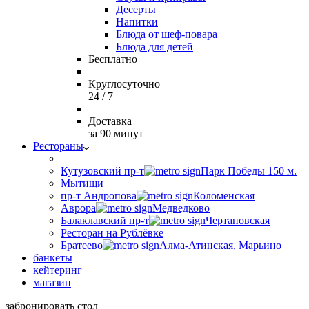
Десерты
Напитки
Блюда от шеф-повара
Блюда для детей
Бесплатно
Круглосуточно
24 / 7
Доставка
за 90 минут
Рестораны
Кутузовский пр-т
Парк Победы 150 м.
Мытищи
пр-т Андропова
Коломенская
Аврора
Медведково
Балаклавский пр-т
Чертановская
Ресторан на Рублёвке
Братеево
Алма-Атинская, Марьино
банкеты
кейтеринг
магазин
забронировать стол