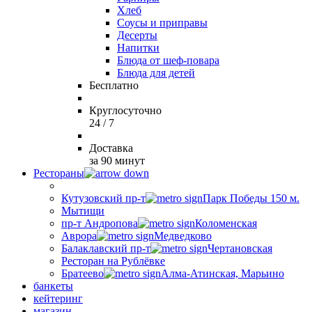
Хлеб
Соусы и приправы
Десерты
Напитки
Блюда от шеф-повара
Блюда для детей
Бесплатно
Круглосуточно
24 / 7
Доставка
за 90 минут
Рестораны
Кутузовский пр-т
Парк Победы 150 м.
Мытищи
пр-т Андропова
Коломенская
Аврора
Медведково
Балаклавский пр-т
Чертановская
Ресторан на Рублёвке
Братеево
Алма-Атинская, Марьино
банкеты
кейтеринг
магазин