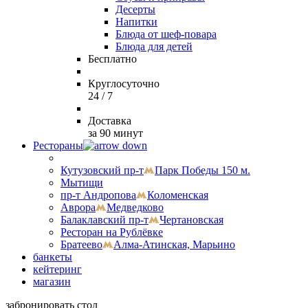
Десерты
Напитки
Блюда от шеф-повара
Блюда для детей
Бесплатно
Круглосуточно
24 / 7
Доставка
за 90 минут
Рестораны
Кутузовский пр-т
Парк Победы 150 м.
Мытищи
пр-т Андропова
Коломенская
Аврора
Медведково
Балаклавский пр-т
Чертановская
Ресторан на Рублёвке
Братеево
Алма-Атинская, Марьино
банкеты
кейтеринг
магазин
забронировать стол