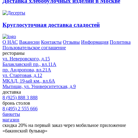
Доставка хлебобулочных изделий в Москве
Круглосуточная доставка сладостей
О НАС
Вакансии
Контакты
Отзывы
Информация
Политика
Пользовательское соглашение
рестораны
ул. Неверовского, д.15
Балаклавский пр., вл.11А
пр. Андропова, вл.21А
ул. Стартовая, д.12
МКАД, 19-ый км., вл.6А
Мытищи, ул. Университетская, д.9
доставка
8 (925) 888 3 888
бронь столов
8 (495) 2 555 666
банкеты
магазин
скидка 20%
на первый заказ через мобильное приложение
«бакинский бульвар»