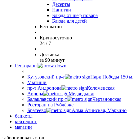
Десерты
Напитки
Блюда от шеф-повара
Блюда для детей
Бесплатно
Круглосуточно
24 / 7
Доставка
за 90 минут
Рестораны
Кутузовский пр-т
Парк Победы 150 м.
Мытищи
пр-т Андропова
Коломенская
Аврора
Медведково
Балаклавский пр-т
Чертановская
Ресторан на Рублёвке
Братеево
Алма-Атинская, Марьино
банкеты
кейтеринг
магазин
забронировать стол