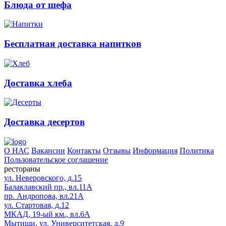
Блюда от шефа
Бесплатная доставка напитков
Доставка хлеба
Доставка десертов
О НАС
Вакансии
Контакты
Отзывы
Информация
Политика
Пользовательское соглашение
рестораны
ул. Неверовского, д.15
Балаклавский пр., вл.11А
пр. Андропова, вл.21А
ул. Стартовая, д.12
МКАД, 19-ый км., вл.6А
Мытищи, ул. Университетская, д.9