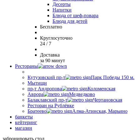
Десерты
Напитки
Блюда от шеф-повара
Блюда для детей
Бесплатно
Круглосуточно
24 / 7
Доставка
за 90 минут
Рестораны
Кутузовский пр-т
Парк Победы 150 м.
Мытищи
пр-т Андропова
Коломенская
Аврора
Медведково
Балаклавский пр-т
Чертановская
Ресторан на Рублёвке
Братеево
Алма-Атинская, Марьино
банкеты
кейтеринг
магазин
забронировать стол