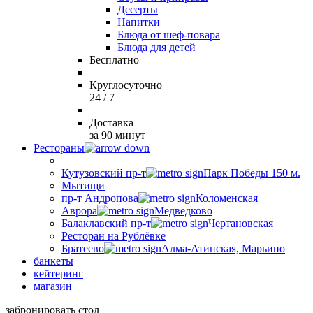
Десерты
Напитки
Блюда от шеф-повара
Блюда для детей
Бесплатно
Круглосуточно
24 / 7
Доставка
за 90 минут
Рестораны
Кутузовский пр-т
Парк Победы 150 м.
Мытищи
пр-т Андропова
Коломенская
Аврора
Медведково
Балаклавский пр-т
Чертановская
Ресторан на Рублёвке
Братеево
Алма-Атинская, Марьино
банкеты
кейтеринг
магазин
забронировать стол