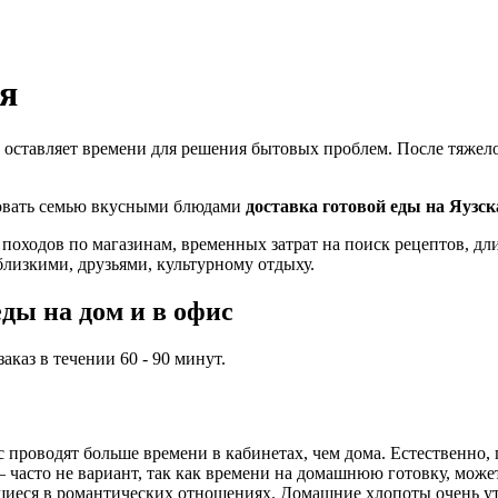
ея
 оставляет времени для решения бытовых проблем. После тяжелог
ловать семью вкусными блюдами
доставка готовой еды на Яузск
 походов по магазинам, временных затрат на поиск рецептов, д
близкими, друзьями, культурному отдыху.
ды на дом и в офис
каз в течении 60 - 90 минут.
проводят больше времени в кабинетах, чем дома. Естественно, 
часто не вариант, так как времени на домашнюю готовку, может,
иеся в романтических отношениях. Домашние хлопоты очень ут