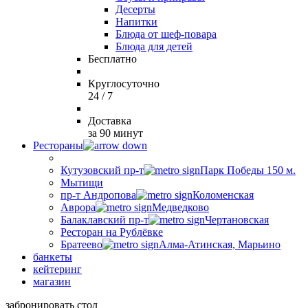
Десерты
Напитки
Блюда от шеф-повара
Блюда для детей
Бесплатно
Круглосуточно
24 / 7
Доставка
за 90 минут
Рестораны
Кутузовский пр-т
Парк Победы 150 м.
Мытищи
пр-т Андропова
Коломенская
Аврора
Медведково
Балаклавский пр-т
Чертановская
Ресторан на Рублёвке
Братеево
Алма-Атинская, Марьино
банкеты
кейтеринг
магазин
забронировать стол