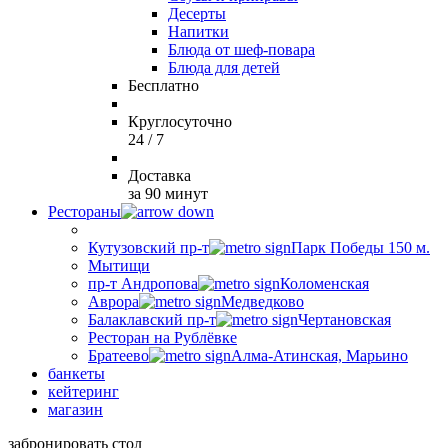
Десерты
Напитки
Блюда от шеф-повара
Блюда для детей
Бесплатно
Круглосуточно
24 / 7
Доставка
за 90 минут
Рестораны
Кутузовский пр-т
Парк Победы 150 м.
Мытищи
пр-т Андропова
Коломенская
Аврора
Медведково
Балаклавский пр-т
Чертановская
Ресторан на Рублёвке
Братеево
Алма-Атинская, Марьино
банкеты
кейтеринг
магазин
забронировать стол