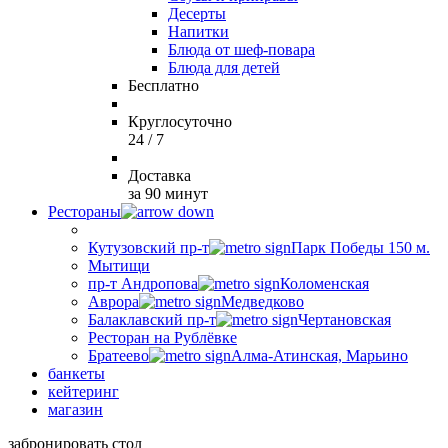
Десерты
Напитки
Блюда от шеф-повара
Блюда для детей
Бесплатно
Круглосуточно
24 / 7
Доставка
за 90 минут
Рестораны
Кутузовский пр-т
Парк Победы 150 м.
Мытищи
пр-т Андропова
Коломенская
Аврора
Медведково
Балаклавский пр-т
Чертановская
Ресторан на Рублёвке
Братеево
Алма-Атинская, Марьино
банкеты
кейтеринг
магазин
забронировать стол