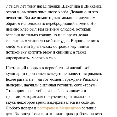
7 тысяч лет тому назад предки Шекспира и Диккенса
освоили выпечку ячменного хлеба. Делали они это
неохотно. Вы же помните, как можно наилучшим
образом использовать перебродивший ячмень. Но
именно хлеб был тем сытным блюдом, который
веселил не только голову, но и на время делал
счастливым человеческий желудок. В дополнение к
хлебу жители Британских островов научились
потихоньку коптить рыбу и свинину, а также
«превращать» молоко в сыр.
Настоящий прорыв в первобытной английской
кулинарии произошел вследствие нашествия римлян.
Более развитые – на тот момент, граждане Римской
империи, научили англичан готовить соус «гарум».
Это – дивная настойка из рыбы с кишками и
травами, которая для получения оригинального
вкуса некоторое время выдерживалась на солнце.
Любого повара в
ресторане в Медведково
за такие
дела бы оштрафовали и лишили права работы на всю