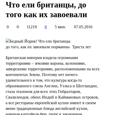
Что ели британцы, до
того как их завоевали
0
0
11219
0
5 мин.
07.05.2016
Триста лет
Британская империя владела огромными
территориями – землями короны, колониями,
заморскими территориями, расположенными на всех
континентах Земли. Поэтому нет ничего
удивительного в том, что культура когда-то
образованного союза Англии, Уэльса и Шотландии,
стала эталоном для всех этих Гибралтаров,
Свазилендов, обеих Индий и Каймановых островов,
а все рестораны европейской кухни имеют в своем
меню традиционные блюда английской кухни,
начиная картофеля фри, пюре и заканчивая