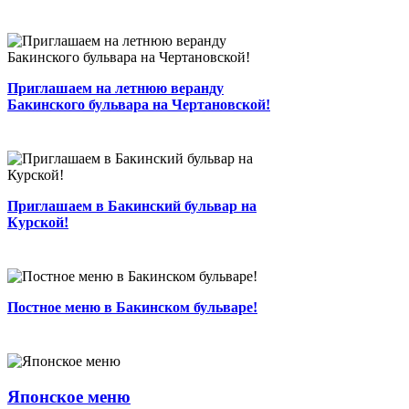
...
0
3 мин.
0
0
Автор
Приглашаем на летнюю веранду
Ресторан на Курской открывает свои
Бакинского бульвара на Чертановской!
двери!...
0
2 мин.
9
0
Автор
Приглашаем в Бакинский бульвар на
Курской!
Постное меню в Бакинском бульваре!
...
0
2 мин.
18
0
Admin
Постное меню в Бакинском бульваре!
Встречайте! Японское меню!...
0
2 мин.
0
0
Автор
Сезон домашней индейки в Бакинском
Японское меню
Бульваре...