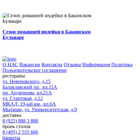
0
2 мин.
0
0
Автор
Сезон домашней индейки в Бакинском
Бульваре
О НАС
Вакансии
Контакты
Отзывы
Информация
Политика
Пользовательское соглашение
рестораны
ул. Неверовского, д.15
Балаклавский пр., вл.11А
пр. Андропова, вл.21А
ул. Стартовая, д.12
МКАД, 19-ый км., вл.6А
Мытищи, ул. Университетская, д.9
доставка
8 (925) 888 3 888
бронь столов
8 (495) 2 555 666
банкеты