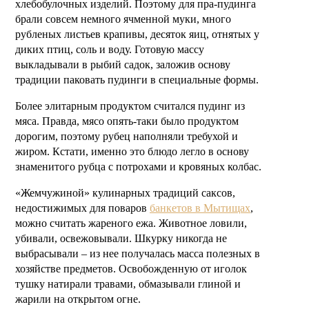
хлебобулочных изделий. Поэтому для пра-пудинга
брали совсем немного ячменной муки, много
рубленых листьев крапивы, десяток яиц, отнятых у
диких птиц, соль и воду. Готовую массу
выкладывали в рыбий садок, заложив основу
традиции паковать пудинги в специальные формы.
Более элитарным продуктом считался пудинг из
мяса. Правда, мясо опять-таки было продуктом
дорогим, поэтому рубец наполняли требухой и
жиром. Кстати, именно это блюдо легло в основу
знаменитого рубца с потрохами и кровяных колбас.
«Жемчужиной» кулинарных традиций саксов,
недостижимых для поваров
банкетов в Мытищах
,
можно считать жареного ежа. Животное ловили,
убивали, освежовывали. Шкурку никогда не
выбрасывали – из нее получалась масса полезных в
хозяйстве предметов. Освобожденную от иголок
тушку натирали травами, обмазывали глиной и
жарили на открытом огне.