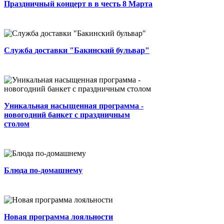
Праздничный концерт в в честь 8 Марта
Сегодня расскажем вам о нашей
службе доставки....
0
3 мин.
0
0
Admin
Дорогие гости, сеть ресторанов
"Бакинский бульвар" приглашает вас
Служба доставки "Бакинский бульвар"
провести новогоднюю...
0
2 мин.
118
0
Автор
Уникальная насыщенная программа -
новогодний банкет с праздничным
столом
По-домашнему приготовленные блюда
в ресторанах Бакинского Бульвара ...
0
2 мин.
0
0
Автор
Блюда по-домашнему
Новая программа лояльности...
0
2 мин.
0
0
Автор
Приглашаем на летнюю веранду
Бакинского бульвара на Чертановской!
Новая программа лояльности