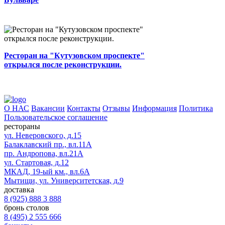
открылся после реконструкции....
0
5 мин.
0
1
Автор
Ресторан на "Кутузовском проспекте"
открылся после реконструкции.
О НАС
Вакансии
Контакты
Отзывы
Информация
Политика
Пользовательское соглашение
рестораны
ул. Неверовского, д.15
Балаклавский пр., вл.11А
пр. Андропова, вл.21А
ул. Стартовая, д.12
МКАД, 19-ый км., вл.6А
Мытищи, ул. Университетская, д.9
доставка
8 (925) 888 3 888
бронь столов
8 (495) 2 555 666