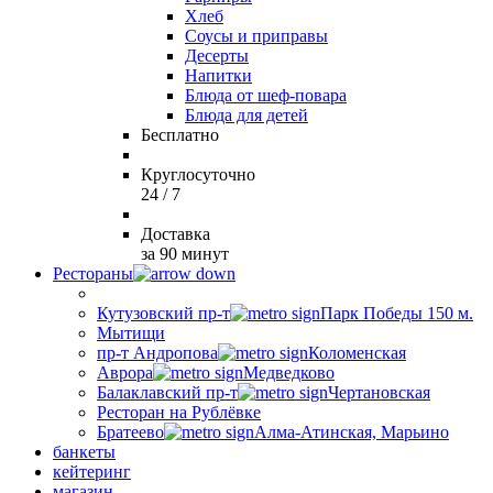
Хлеб
Соусы и приправы
Десерты
Напитки
Блюда от шеф-повара
Блюда для детей
Бесплатно
Круглосуточно
24 / 7
Доставка
за 90 минут
Рестораны
Кутузовский пр-т
Парк Победы 150 м.
Мытищи
пр-т Андропова
Коломенская
Аврора
Медведково
Балаклавский пр-т
Чертановская
Ресторан на Рублёвке
Братеево
Алма-Атинская, Марьино
банкеты
кейтеринг
магазин