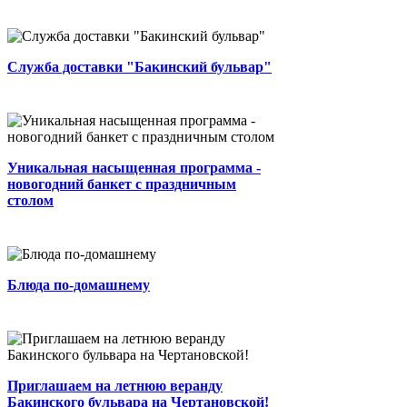
службе доставки....
0
3 мин.
0
0
Admin
Дорогие гости, сеть ресторанов
"Бакинский бульвар" приглашает вас
Служба доставки "Бакинский бульвар"
провести новогоднюю...
0
2 мин.
118
0
Автор
Уникальная насыщенная программа -
новогодний банкет с праздничным
столом
По-домашнему приготовленные блюда
в ресторанах Бакинского Бульвара ...
0
2 мин.
0
0
Автор
Приглашаем на летнюю веранду
Бакинского бульвара на Чертановской!
Блюда по-домашнему
...
0
3 мин.
0
0
Автор
Приглашаем на летнюю веранду
Ресторан на Курской открывает свои
Бакинского бульвара на Чертановской!