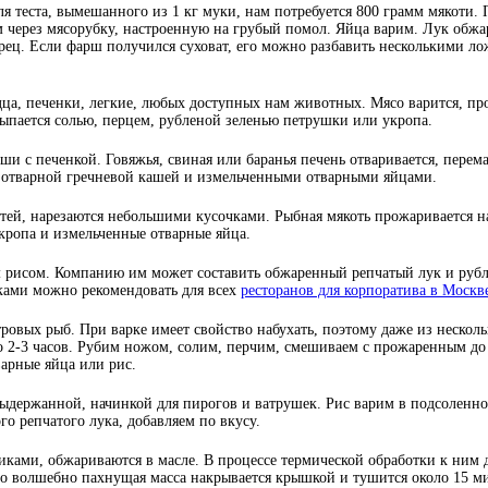
я теста, вымешанного из 1 кг муки, нам потребуется 800 грамм мякоти. 
м через мясорубку, настроенную на грубый помол. Яйца варим. Лук обжа
ерец. Если фарш получился суховат, его можно разбавить несколькими л
дца, печенки, легкие, любых доступных нам животных. Мясо варится, пр
сыпается солью, перцем, рубленой зеленью петрушки или укропа.
ши с печенкой. Говяжья, свиная или баранья печень отваривается, перема
 с отварной гречневой кашей и измельченными отварными яйцами.
стей, нарезаются небольшими кусочками. Рыбная мякоть прожаривается н
укропа и измельченные отварные яйца.
 рисом. Компанию им может составить обжаренный репчатый лук и рубл
нками можно рекомендовать для всех
ресторанов для корпоратива в Москв
тровых рыб. При варке имеет свойство набухать, поэтому даже из нескол
о 2-3 часов. Рубим ножом, солим, перчим, смешиваем с прожаренным до
арные яйца или рис.
 выдержанной, начинкой для пирогов и ватрушек. Рис варим в подсоленно
го репчатого лука, добавляем по вкусу.
иками, обжариваются в масле. В процессе термической обработки к ним 
ого волшебно пахнущая масса накрывается крышкой и тушится около 15 м