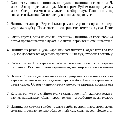
Одна из лучших в национальной кухне – начинка из говядины. Дл
масло, 3 яйца и репчатый лук. Мясо варим. Рубим или пропускае
масле. Соединяем мясо, измельченные яйца и лук. Плюс - соль, п
говяжьего бульона. Он остался у вас после варки мяса.
Начинка из ливера. Берем 1 килограмм внутренних органов – сер
через мясорубку. После этого прожаривается вместе с луком. При
Очень крутая, одна из самых «древних» - начинка из гречневой ка
потом прожаривается с луком. Солится, перчится и смешивается
Начинка из рыбы. Щука, карп или сом чистятся, отделяются от ко
К рыбе добавляется отдельно прожаренный лук, рубленая зелень 
Рыба с рисом. Прожаренное рыбное филе смешивается с отварным
петрушки. Вкус настолько гармоничен, что пироги с таким начи
Вязига. Это – хорда, извлеченная из хрящевого позвоночника осе
нервных волокон можно сделать пару кулебяк. Вязигу варим окол
цвета луком. Объем «наполнителя» можно увеличить, добавив отв
Кстати, тот же рис с яйцом могут стать отменной, экономически
варим, измельчаем. Соль, перец, зелень – а особенно перья молодо
Начинка из свежих грибов. Белые грибы варятся, нарезаются ломт
сметана, предварительно обжаренный лук, соль, перец. После эт