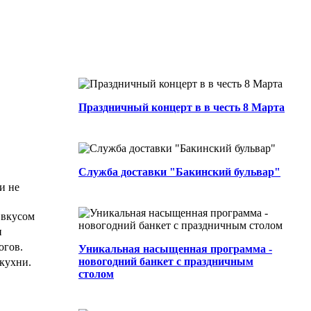
Праздничный концерт в ресторане
«Бакинский Бульвар» в честь 8
0
4 мин.
Марта!...
328
0
Автор
Праздничный концерт в в честь 8 Марта
Сегодня расскажем вам о нашей
службе доставки....
0
3 мин.
0
0
Admin
Дорогие гости, сеть ресторанов
"Бакинский бульвар" приглашает вас
Служба доставки "Бакинский бульвар"
провести новогоднюю...
и не
0
2 мин.
118
0
Автор
 вкусом
и
огов.
Уникальная насыщенная программа -
новогодний банкет с праздничным
кухни.
столом
По-домашнему приготовленные блюда
в ресторанах Бакинского Бульвара ...
0
2 мин.
0
0
Автор