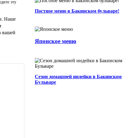
едите эту
Постное меню в Бакинском бульваре!
Встречайте! Японское меню!...
и. Наше
0
2 мин.
0
0
Автор
м
в вашей
Сезон домашней индейки в Бакинском
Японское меню
Бульваре...
0
2 мин.
0
0
Автор
Сезон домашней индейки в Бакинском
Бульваре