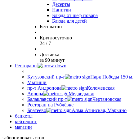
Десерты
Напитки
Блюда от шеф-повара
Блюда для детей
Бесплатно
Круглосуточно
24 / 7
Доставка
за 90 минут
Рестораны
Кутузовский пр-т
Парк Победы 150 м.
Мытищи
пр-т Андропова
Коломенская
Аврора
Медведково
Балаклавский пр-т
Чертановская
Ресторан на Рублёвке
Братеево
Алма-Атинская, Марьино
банкеты
кейтеринг
магазин
забронировать стол