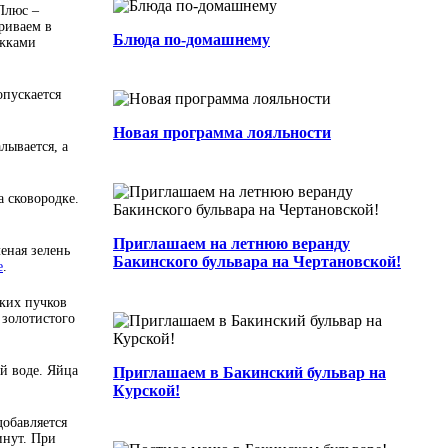
Плюс –
риваем в
Блюда по-домашнему
ожками
Новая программа лояльности...
0
2 мин.
0
0
Автор
опускается
Приглашаем на летнюю веранду
Бакинского бульвара на Чертановской!
Новая программа лояльности
лывается, а
...
0
3 мин.
0
0
Автор
а сковородке.
Приглашаем на летнюю веранду
Ресторан на Курской открывает свои
еная зелень
Бакинского бульвара на Чертановской!
е
.
двери!...
0
2 мин.
9
0
Автор
ьких пучков
 золотистого
й воде. Яйца
Приглашаем в Бакинский бульвар на
Курской!
Постное меню в Бакинском бульваре!
...
добавляется
0
2 мин.
18
0
Admin
инут. При