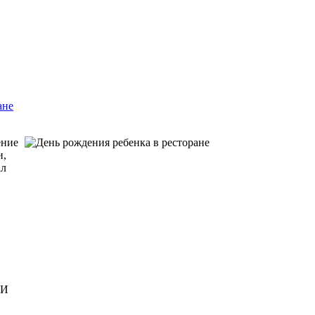
ане
ение
и,
ал
 И