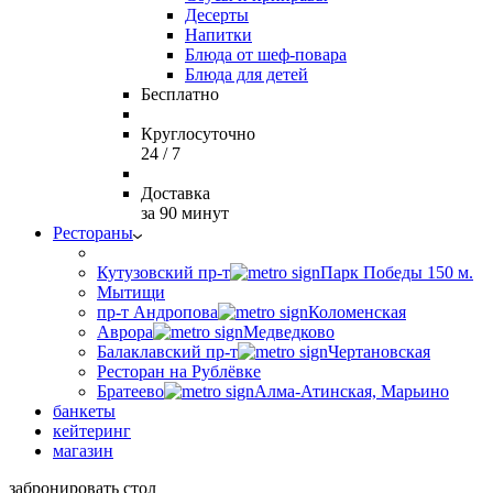
Десерты
Напитки
Блюда от шеф-повара
Блюда для детей
Бесплатно
Круглосуточно
24 / 7
Доставка
за 90 минут
Рестораны
Кутузовский пр-т
Парк Победы 150 м.
Мытищи
пр-т Андропова
Коломенская
Аврора
Медведково
Балаклавский пр-т
Чертановская
Ресторан на Рублёвке
Братеево
Алма-Атинская, Марьино
банкеты
кейтеринг
магазин
забронировать стол