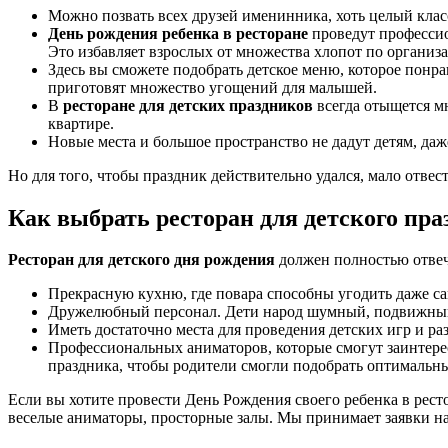
Можно позвать всех друзей именинника, хоть целый класс
День рождения ребенка в ресторане
проведут профессио
Это избавляет взрослых от множества хлопот по организ
Здесь вы сможете подобрать детское меню, которое понра
приготовят множество угощений для малышей.
В
ресторане для детских праздников
всегда отыщется м
квартире.
Новые места и большое пространство не дадут детям, даже
Но для того, чтобы праздник действительно удался, мало отвес
Как выбрать ресторан для детского пра
Ресторан для детского дня рождения
должен полностью отвеч
Прекрасную кухню, где повара способны угодить даже с
Дружелюбный персонал. Дети народ шумный, подвижный,
Иметь достаточно места для проведения детских игр и ра
Профессиональных аниматоров, которые смогут заинтерес
праздника, чтобы родители смогли подобрать оптимальны
Если вы хотите провести День Рождения своего ребенка в рест
веселые аниматоры, просторные залы. Мы принимает заявки на