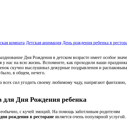
ская комната
Детская анимация
День рождения ребенка в рестор
празднование Дня Рождения в детском возрасте имеет особое знач
я у нас на всю жизнь. Вспомните, как проходили ваши праздник
ебенок скучно выслушивал дежурные поздравления и распаковыв
было, в общем, нечего.
о всех сил угодить своему любимому чаду, напрягают фантазию,
 для Дня Рождения ребенка
необычно, с кучей эмоций. На помощь заботливым родителям
дня рождения в ресторане
является очень популярной услугой.
.