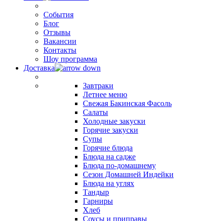
События
Блог
Отзывы
Вакансии
Контакты
Шоу программа
Доставка
Завтраки
Летнее меню
Свежая Бакинская Фасоль
Салаты
Холодные закуски
Горячие закуски
Супы
Горячие блюда
Блюда на садже
Блюда по-домашнему
Сезон Домашней Индейки
Блюда на углях
Тандыр
Гарниры
Хлеб
Соусы и приправы