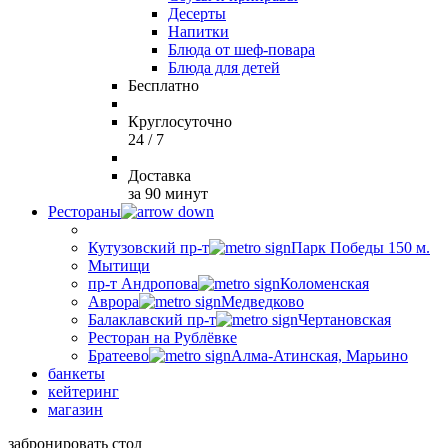
Десерты
Напитки
Блюда от шеф-повара
Блюда для детей
Бесплатно
Круглосуточно
24 / 7
Доставка
за 90 минут
Рестораны
Кутузовский пр-т
Парк Победы 150 м.
Мытищи
пр-т Андропова
Коломенская
Аврора
Медведково
Балаклавский пр-т
Чертановская
Ресторан на Рублёвке
Братеево
Алма-Атинская, Марьино
банкеты
кейтеринг
магазин
забронировать стол